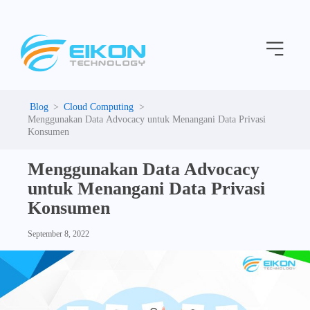
C
Skip
a
to
t
Menu
content
e
g
o
r
i
Cloud Computing
e
Menggunakan Data Advocacy untuk Menangani Data Privasi
s
Konsumen
Menggunakan Data Advocacy
untuk Menangani Data Privasi
Konsumen
September 8, 2022