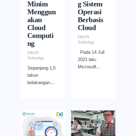
Minim
g Sistem
Menggun
Operasi
akan
Berbasis
Cloud
Cloud
Computi
EIKON
ng
Technology
Pada 14 Juli
EIKON
Technology
2021 lalu,
Microsoft
Sepanjang 1,5
secara resmi
tahun
mengumumk
belakangan
an bahwa
ini, pelaku
mereka
bisnis di
menempatkan
berbagai
Windows
belahan dunia
pada cloud.
harus
Layanan baru
menghadapi
ini diberi nama
tantangan