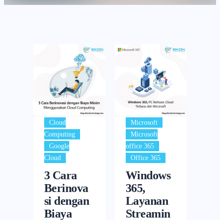
,
Cloud
Microsoft
,
Computing
Microsoft
,
Google
office 365
Cloud
Office 365
3 Cara
Windows
Berinova
365,
si dengan
Layanan
Biaya
Streamin