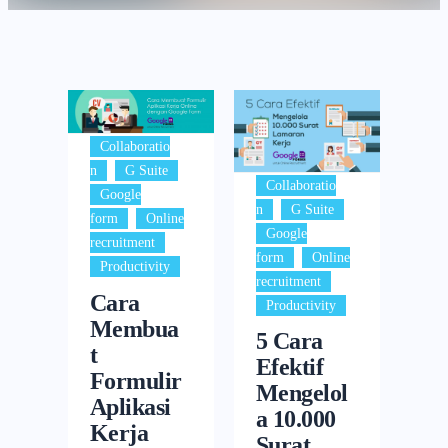
Collaboratio
,
,
n
G Suite
Collaboratio
Google
,
,
n
G Suite
,
form
Online
Google
,
recruitment
,
form
Online
Productivity
,
recruitment
Cara
Productivity
Membua
5 Cara
t
Efektif
Formulir
Mengelol
Aplikasi
a 10.000
Kerja
Surat