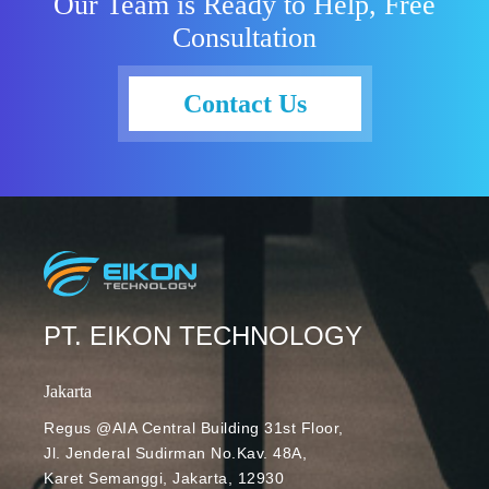
Our Team is Ready to Help, Free
membuat
tradisional
Consultation
formulir
dengan cara
aplikasi kerja
mengirim
online dengan
surat lamaran
Contact Us
Google Form?
dan
Bagaimana
curriculum
langkah-
vitae atau
langkahnya?
resume
Cara melihat
langsung. Lalu
hasil Google
bagaimana
Form?
cara
Bagaimana
mengelola
kita dapat
PT. EIKON TECHNOLOGY
surat lamaran
mengakses
kerja yang
database
efektif?
Jakarta
pelamar?
Regus @AIA Central Building 31st Floor,
Jl. Jenderal Sudirman No.Kav. 48A,
Karet Semanggi, Jakarta, 12930