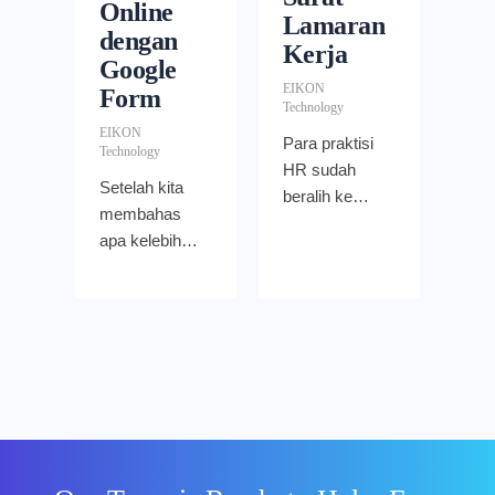
Online
Lamaran
dengan
Kerja
Google
EIKON
Form
Technology
EIKON
Para praktisi
Technology
HR sudah
Setelah kita
beralih ke
membahas
metode online
apa kelebihan
recruitment
Google Form
atau e-
untuk
recruitment
rekrutmen
dalam
online. Maka
perekrutan,
Anda pasti
namun masih
ingin
banyak
mengetahui
perusahaan
bagaimana
menggunakan
cara
metode