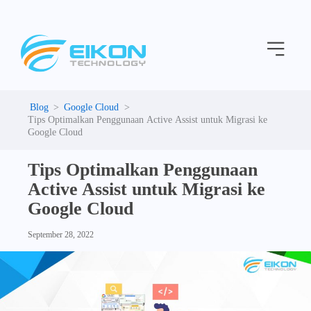
C
Skip
a
to
t
Menu
content
e
g
o
r
i
Google Cloud
e
Tips Optimalkan Penggunaan Active Assist untuk Migrasi ke
s
Google Cloud
Tips Optimalkan Penggunaan
Active Assist untuk Migrasi ke
Google Cloud
September 28, 2022