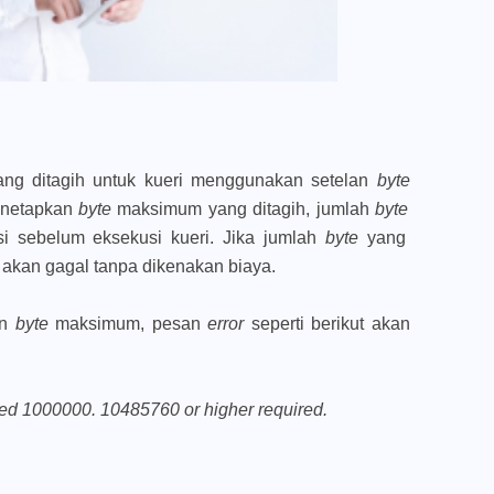
ng ditagih untuk kueri menggunakan setelan
byte
enetapkan
byte
maksimum yang ditagih, jumlah
byte
si sebelum eksekusi kueri. Jika jumlah
byte
yang
i akan gagal tanpa dikenakan biaya.
an
byte
maksimum, pesan
error
seperti berikut akan
led
1000000. 10485760 or higher required.