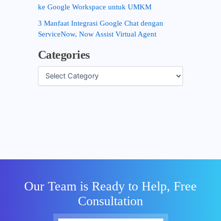
ke Google Workspace untuk UMKM
3 Manfaat Integrasi Google Chat dengan
ServiceNow, Now Assist Virtual Agent
Categories
Our Team is Ready to Help, Free
Consultation