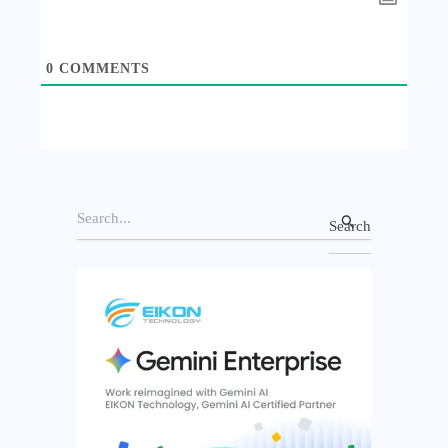
0
COMMENTS
S
e
a
r
c
h
f
o
r
: