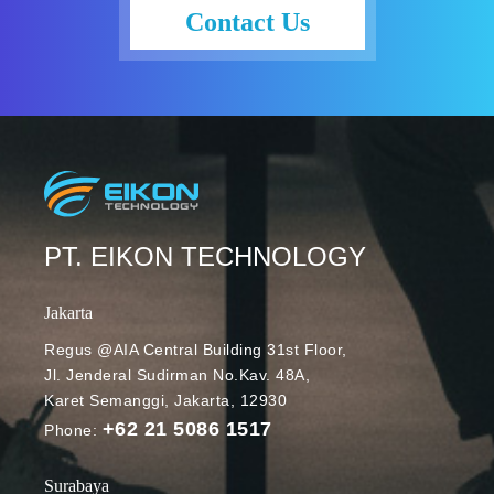
Contact Us
PT. EIKON TECHNOLOGY
Jakarta
Regus @AIA Central Building 31st Floor,
Jl. Jenderal Sudirman No.Kav. 48A,
Karet Semanggi, Jakarta, 12930
+62 21 5086 1517
Phone:
Surabaya