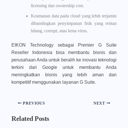
licensing dan ownership cost.
Keamanan data pada cloud yang lebih terjamin
dibandingkan penyimpanan fisik yang rentan
hilang, corrupt, atau kena virus.
EIKON Technology sebagai Premier G Suite
Reseller Indonesia bisa membantu bisnis dan
perusahaan Anda untuk beralih ke inovasi teknologi
terkini dari Google untuk membantu Anda
meningkatkan bisnis yang lebih aman dan
kompetitif menggunakan layanan G Suite.
PREVIOUS
NEXT
Related Posts