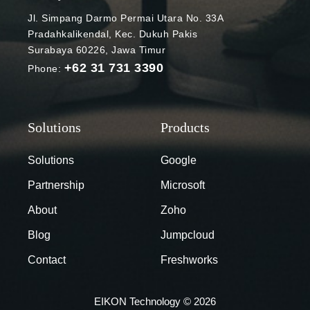
Jl. Simpang Darmo Permai Utara No. 33A
Pradahkalikendal, Kec. Dukuh Pakis
Surabaya 60226, Jawa Timur
+62 31 731 3390
Phone:
Solutions
Google
Partnership
Microsoft
About
Zoho
Blog
Jumpcloud
Contact
Freshworks
EIKON Technology © 2026