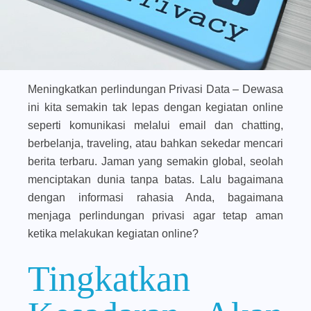
Meningkatkan perlindungan Privasi Data – Dewasa
ini kita semakin tak lepas dengan kegiatan online
seperti komunikasi melalui email dan chatting,
berbelanja, traveling, atau bahkan sekedar mencari
berita terbaru. Jaman yang semakin global, seolah
menciptakan dunia tanpa batas. Lalu bagaimana
dengan informasi rahasia Anda, bagaimana
menjaga perlindungan privasi agar tetap aman
ketika melakukan kegiatan online?
Tingkatkan