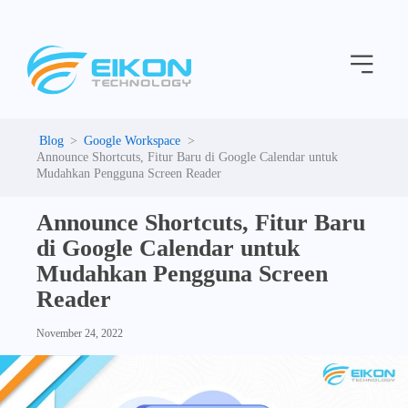
C
Skip
a
to
t
Menu
content
e
g
o
r
i
Google Workspace
e
Announce Shortcuts, Fitur Baru di Google Calendar untuk
s
Mudahkan Pengguna Screen Reader
Announce Shortcuts, Fitur Baru
di Google Calendar untuk
Mudahkan Pengguna Screen
Reader
November 24, 2022