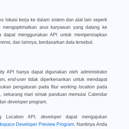
 lokasi kerja ke dalam sistem dan alat lain seperti
apat mengoptimalkan arus karyawan yang datang ke
uga dapat menggunakan API untuk mempersiapkan
ensi, dan lainnya, berdasarkan data tersebut.
lity API hanya dapat digunakan oleh administrator
ram,
end-user
tidak diperkenankan untuk mendapat
kukan pengaturan pada fitur
working location
pada
, sekarang mari simak panduan memulai Calendar
 dan
developer
program.
g Location API,
developer
dapat mengajukan
kspace Developer Preview Program
. Nantinya Anda