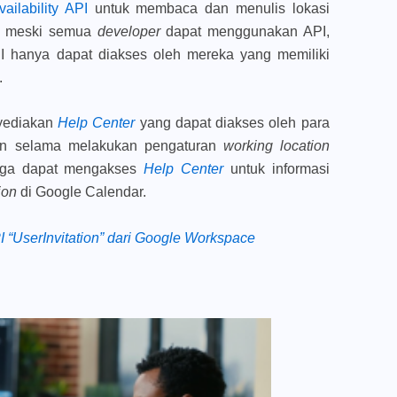
ailability API
untuk membaca dan menulis lokasi
t, meski semua
developer
dapat menggunakan API,
I hanya dapat diakses oleh mereka yang memiliki
.
yediakan
Help Center
yang dapat diakses oleh para
itan selama melakukan pengaturan
working location
uga dapat mengakses
Help Center
untuk informasi
tion
di Google Calendar.
 “UserInvitation” dari Google Workspace