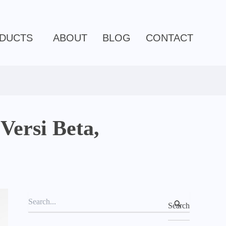
C
a
t
e
DUCTS
ABOUT
BLOG
CONTACT
g
o
r
i
e
s
Versi Beta,
S
e
a