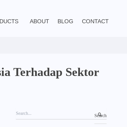
C
a
t
e
DUCTS
ABOUT
BLOG
CONTACT
g
o
r
i
e
s
ia Terhadap Sektor
S
e
a