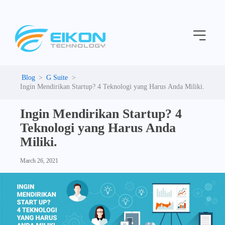
C
Skip
a
to
t
Menu
content
e
g
o
r
i
G Suite
e
Ingin Mendirikan Startup? 4 Teknologi yang Harus Anda Miliki.
s
Ingin Mendirikan Startup? 4
Teknologi yang Harus Anda
Miliki.
March 26, 2021