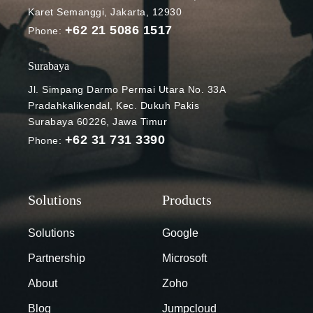
Karet Semanggi, Jakarta, 12930
+62 21 5086 1517
Phone:
Surabaya
Jl. Simpang Darmo Permai Utara No. 33A
Pradahkalikendal, Kec. Dukuh Pakis
Surabaya 60226, Jawa Timur
+62 31 731 3390
Phone:
Solutions
Google
Partnership
Microsoft
About
Zoho
Blog
Jumpcloud