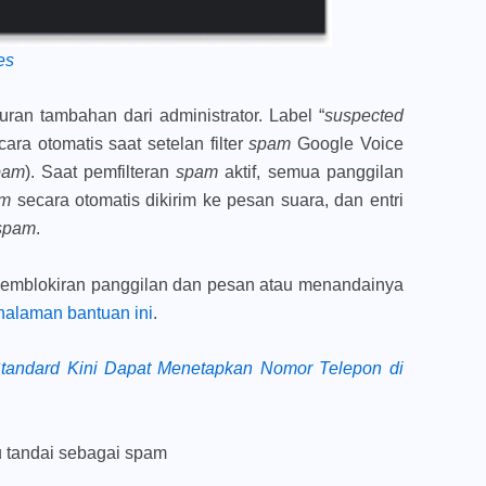
es
uran tambahan dari administrator. Label “
suspected
ra otomatis saat setelan filter
spam
Google Voice
spam
). Saat pemfilteran
spam
aktif, semua panggilan
am
secara otomatis dikirim ke pesan suara, dan entri
spam
.
 pemblokiran panggilan dan pesan atau menandainya
halaman bantuan ini
.
tandard Kini Dapat Menetapkan Nomor Telepon di
u tandai sebagai spam