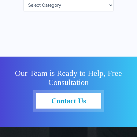
Our Team is Ready to Help, Free
Consultation
Contact Us