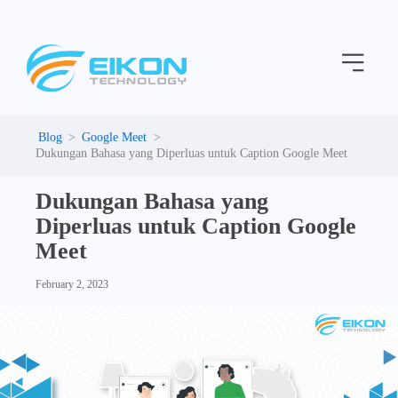
C
Skip
a
to
t
Menu
content
e
g
o
r
i
Google Meet
e
Dukungan Bahasa yang Diperluas untuk Caption Google Meet
s
Dukungan Bahasa yang
Diperluas untuk Caption Google
Meet
February 2, 2023