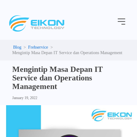
C
Skip
a
to
t
Menu
content
e
g
o
r
i
Frehservice
e
Mengintip Masa Depan IT Service dan Operations Management
s
Mengintip Masa Depan IT
Service dan Operations
Management
January 19, 2022