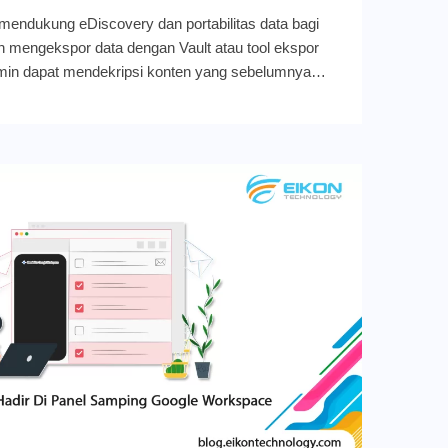
n mendukung eDiscovery dan portabilitas data bagi
h mengekspor data dengan Vault atau tool ekspor
dmin dapat mendekripsi konten yang sebelumnya
ien. Google Workspace baru saja meluncurkan fitur
ng dapat mengonversi Google Sheets yang telah
i berkas Microsoft Excel. Mari simak ulasannya
konversi baru di Data Export Google Workspace
gle Workspace Updates Tool konversi ini
anggan enkripsi sisi klien untuk mempertahankan
, hingga melakukan analisis data sensitif. Untuk
 fitur ini, Anda dapat mengikuti panduan berikut:
ur ini akan tersedia secara default untuk perusahaan
i klien yang telah diatur dan dikonfigurasi di tingkat
t (OU). Kunjungi halaman Help Center ini untuk
lanjut tentang cara mengonversi file Google yang
ripsi ke file Microsoft Office. Help Center juga
entang tool Data Export atau Google Vault untuk
heets terenkripsi dari Google Workspace dan tool