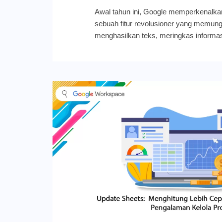
Awal tahun ini, Google memperkenalkan
sebuah fitur revolusioner yang memun
menghasilkan teks, meringkas informas
menganalisis sentimen secara massal,
dalam spreadsheet mereka. Ketersediaan 
untuk mendukung tujuh bahasa tambah
semakin global. Kini, Google meningk
tersebut. Fungsi AI di Sheets sekarang
pada hasil dari Google Search, memu
informasi terkini dari web untuk menj
akurat dan up-to-date Photo Credit: 
Peningkatan ini berarti fungsi AI di Goo
pada data statis. Ia dapat menyajikan 
nilai analitis dan data yang jauh lebih t
dapat menggunakan fungsi AI untuk be
memerlukan data real-time, seperti: Ja
box office harian untuk film yang baru di
Melacak sentimen pasar harian mengen