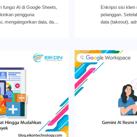
 fungsi AI di Google Sheets,
Enkripsi sisi klie
gkinkan pengguna
pelanggan. Setela
i, mengategorikan data, dan
data (takeout), a
 langsung dari sel mana pun
dienkripsi sisi kl
fitur ini juga telah diperluas
File Converter ya
an, menjadikannya alat yang
didekripsi menjad
atkan kemampuan fungsi AI
berikut ini! Tool 
 secara otomatis didasarkan
Photo Credit: Goo
ngkinkannya mengakses
memungkinkan pel
awab prompt Anda. Jawaban
kepemilikan, akses
Google Workspace Updates
mulai menggunakan
gle Sheets tidak lagi terbatas
Administrator: Fit
jawaban real-time, memberikan
dengan enkripsi sis
inggi. Sebagai contoh, kini Anda
organizational uni
rbagai kebutuhan yang
mempelajari lebih 
dwal film: Mengetahui jadwal
diekspor dan didek
rilis. Sentimen pasar:
mencakup detail t
ai peluncuran produk baru.
mengekspor file S