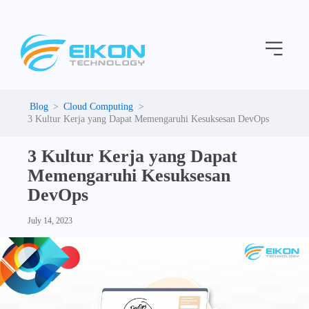
C
Skip
a
to
t
Menu
content
e
g
o
r
i
Cloud Computing
e
3 Kultur Kerja yang Dapat Memengaruhi Kesuksesan DevOps
s
3 Kultur Kerja yang Dapat
Memengaruhi Kesuksesan
DevOps
July 14, 2023