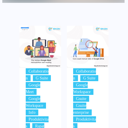
Collaboratio
Collaboratio
,
,
,
,
n
G Suite
n
G Suite
Google
Google
,
,
Meet
Workspace
,
Google
Gsuite
,
Workspace
Gsuite
,
,
Info
enterprise
Produktivita
Produktivita
,
s
Rapat
s