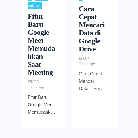
online
Cara
Fitur
Cepat
Baru
Mencari
Google
Data di
Meet
Google
Memuda
Drive
hkan
EIKON
Saat
Technology
Meeting
Cara Cepat
Mencari
EIKON
Technology
Data – Sejak
diluncurkan
Fitur Baru
pada 2012,
Google Meet
Google Drive
Memudahkan
telah menjadi
Saat Meeting
aplikasi
Jauh sebelum
penyimpanan
pandemi,